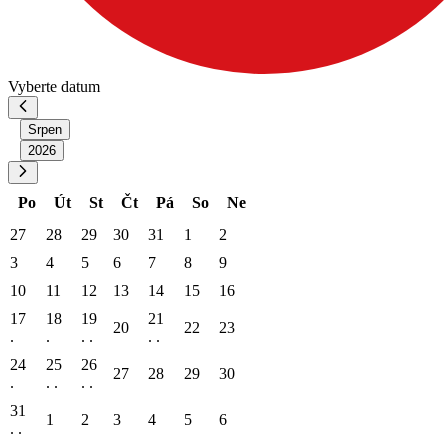
Vyberte datum
Srpen
2026
Po
Út
St
Čt
Pá
So
Ne
27
28
29
30
31
1
2
3
4
5
6
7
8
9
10
11
12
13
14
15
16
17
18
19
21
20
22
23
.
.
. .
. .
17
24
25
26
27
28
29
30
.
. .
. .
31
1
2
3
4
5
6
. .